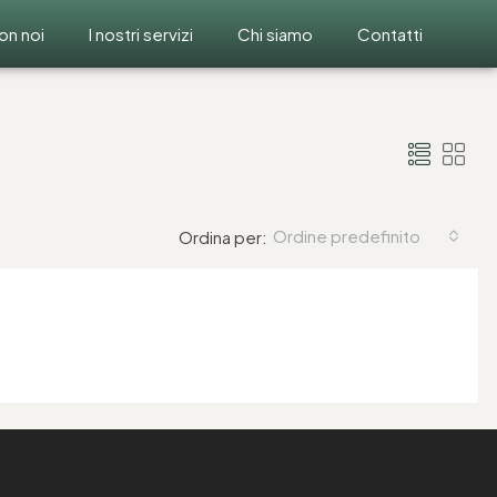
on noi
I nostri servizi
Chi siamo
Contatti
Ordine predefinito
Ordina per: