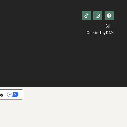
Created by
DAM
cy