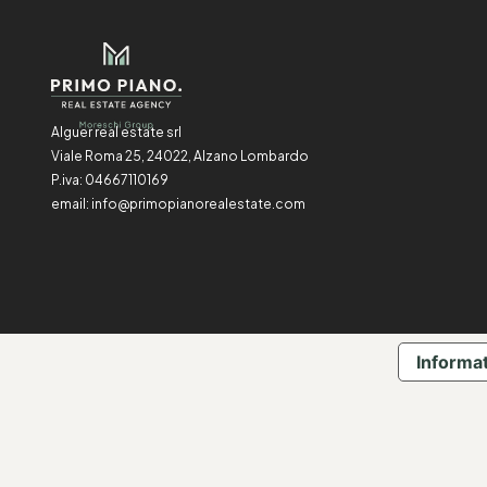
Alguer real estate srl
Viale Roma 25, 24022, Alzano Lombardo
P.iva: 04667110169
email:
info@primopianorealestate.com
Informat