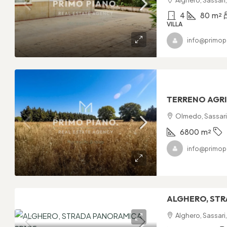
4
80
m²
VILLA
info@primop
TERRENO AGRI
Olmedo, Sassari,
6800
m²
info@primop
ALGHERO, STR
Alghero, Sassari,