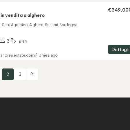
€349.00
n vendita a alghero
o, Sant'Agostino, Alghero, Sassari, Sardegna,
3
644
Dettagli
ianorealestate.com
3 mesi ago
2
3