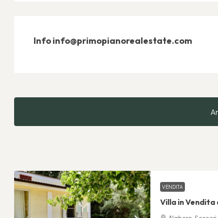
Info info@primopianorealestate.com
An
VENDITA
Villa in Vendita
Alghero, Sassari,