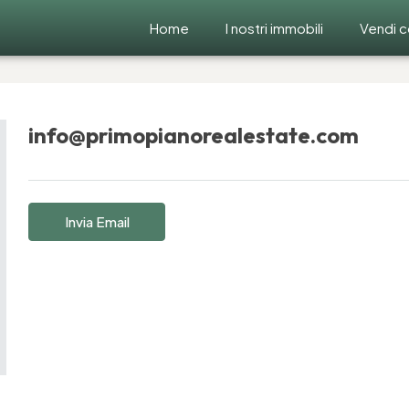
Home
I nostri immobili
Vendi c
info@primopianorealestate.com
Invia Email