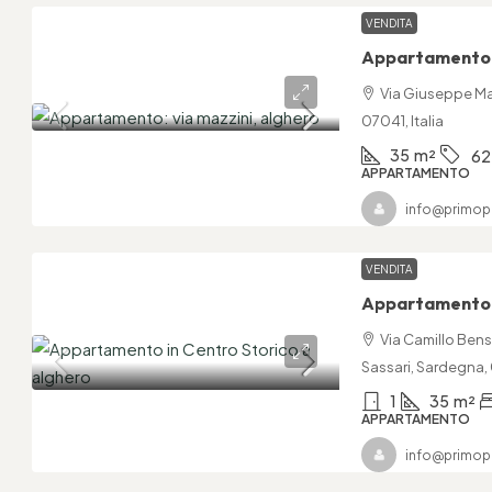
VENDITA
Appartamento: 
Via Giuseppe Maz
07041, Italia
35
m²
62
APPARTAMENTO
info@primop
VENDITA
Appartamento i
Via Camillo Bens
Sassari, Sardegna, 
1
35
m²
APPARTAMENTO
info@primop