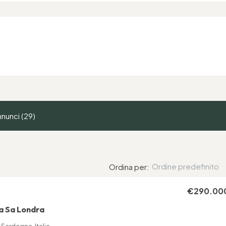
nunci (29)
Ordine predefinito
Ordina per:
€290.00
 a Sa Londra
 Sardegna, Italia