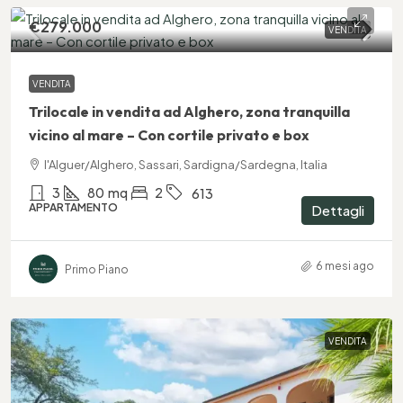
€279.000
VENDITA
VENDITA
Trilocale in vendita ad Alghero, zona tranquilla
vicino al mare – Con cortile privato e box
l'Alguer/Alghero, Sassari, Sardigna/Sardegna, Italia
3
80
mq
2
613
APPARTAMENTO
Dettagli
6 mesi ago
Primo Piano
VENDITA