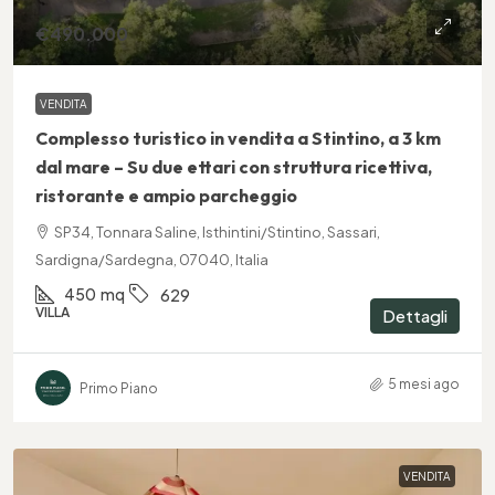
€490.000
VENDITA
Complesso turistico in vendita a Stintino, a 3 km
dal mare – Su due ettari con struttura ricettiva,
ristorante e ampio parcheggio
SP34, Tonnara Saline, Isthintini/Stintino, Sassari,
Sardigna/Sardegna, 07040, Italia
450
mq
629
VILLA
Dettagli
5 mesi ago
Primo Piano
VENDITA