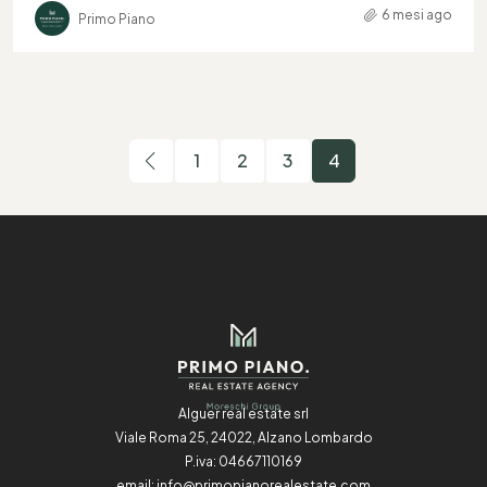
6 mesi ago
Primo Piano
1
2
3
4
Alguer real estate srl
Viale Roma 25, 24022, Alzano Lombardo
P.iva: 04667110169
email:
info@primopianorealestate.com