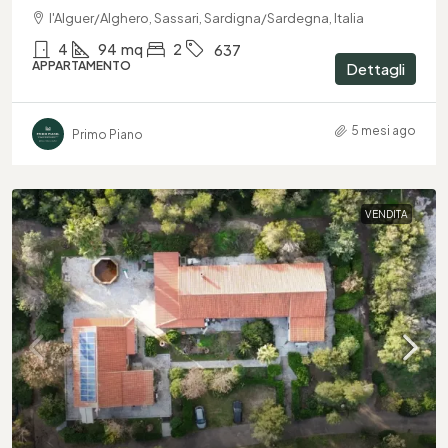
l'Alguer/Alghero, Sassari, Sardigna/Sardegna, Italia
4
94
mq
2
637
APPARTAMENTO
Dettagli
5 mesi ago
Primo Piano
VENDITA