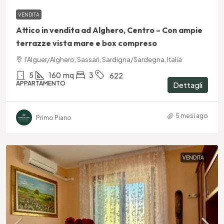
VENDITA
Attico in vendita ad Alghero, Centro – Con ampie
terrazze vista mare e box compreso
l'Alguer/Alghero, Sassari, Sardigna/Sardegna, Italia
5
160
mq
3
622
APPARTAMENTO
Dettagli
5 mesi ago
Primo Piano
VENDITA