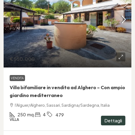
€550.000
VENDITA
Villa bifamiliare in vendita ad Alghero – Con ampio
giardino mediterraneo
l'Alguer/Alghero, Sassari, Sardigna/Sardegna, Italia
250
mq
4
479
VILLA
Dettagli