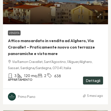
€420.000
VENDITA
Attico mansardato in vendita ad Alghero, Via
Cravallet – Praticamente nuovo con terrazze
panoramiche e vista mare
Via Ramon Cravellet, Sant'Agostino, l'Alguer/Alghero,
Sassari, Sardigna/Sardegna, 07041, Italia
3
120
mq
2
638
APPARTAMENTO
Dettagli
5 mesi ago
Primo Piano