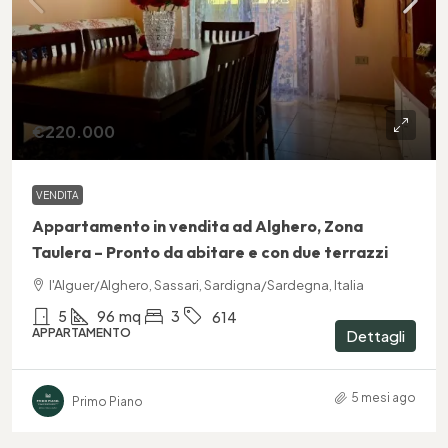
€220.000
VENDITA
Appartamento in vendita ad Alghero, Zona
Taulera – Pronto da abitare e con due terrazzi
l'Alguer/Alghero, Sassari, Sardigna/Sardegna, Italia
5
96
mq
3
614
APPARTAMENTO
Dettagli
5 mesi ago
Primo Piano