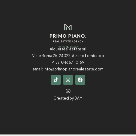
Alguer real estate srl
Viale Roma 25, 24022, Alzano Lombardo
P.iva: 04667110169
email:
info@primopianorealestate.com
Created by
DAM