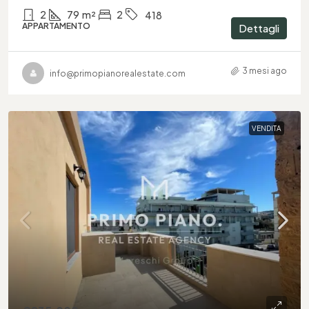
2
79
m²
2
418
APPARTAMENTO
Dettagli
3 mesi ago
info@primopianorealestate.com
VENDITA