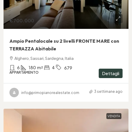
€700.000
Ampio Pentalocale su 2 livelli FRONTE MARE con
TERRAZZA Abitabile
Alghero, Sassari, Sardegna, Italia
6
180
m²
4
679
APPARTAMENTO
Dettagli
3 settimane ago
info@primopianorealestate.com
VENDITA