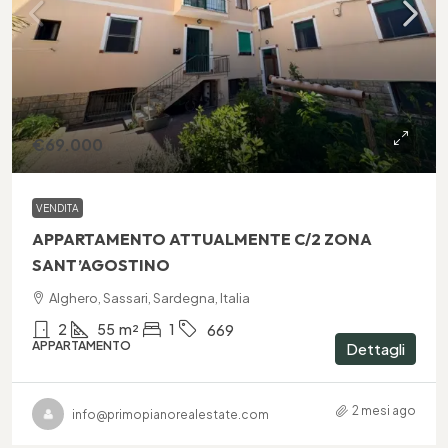
€69.000
VENDITA
APPARTAMENTO ATTUALMENTE C/2 ZONA
SANT’AGOSTINO
Alghero, Sassari, Sardegna, Italia
2
55
m²
1
669
APPARTAMENTO
Dettagli
2 mesi ago
info@primopianorealestate.com