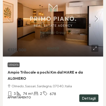
€125.000
VENDITA
Ampio Trilocale a pochi Km dal MARE e da
ALGHERO
Olmedo, Sassari, Sardegna, 07040, Italia
3
74
m²
2
678
APPARTAMENTO
Dettagli