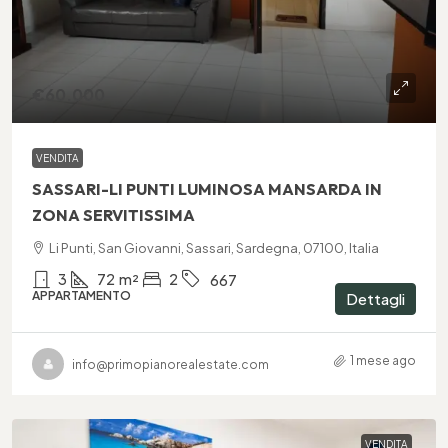
€60.000
VENDITA
SASSARI-LI PUNTI LUMINOSA MANSARDA IN
ZONA SERVITISSIMA
Li Punti, San Giovanni, Sassari, Sardegna, 07100, Italia
3
72
m²
2
667
APPARTAMENTO
Dettagli
1 mese ago
info@primopianorealestate.com
VENDITA