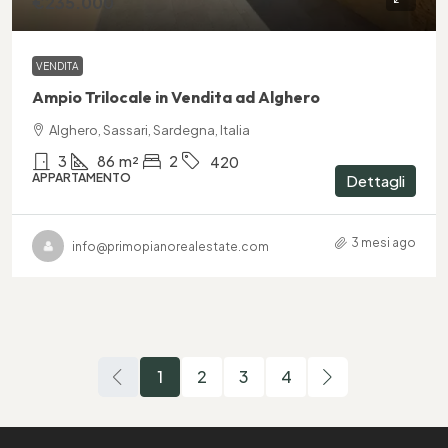
€235.000
VENDITA
Ampio Trilocale in Vendita ad Alghero
Alghero, Sassari, Sardegna, Italia
3
86
m²
2
420
APPARTAMENTO
Dettagli
3 mesi ago
info@primopianorealestate.com
1
2
3
4