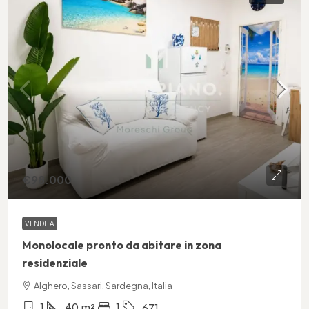
€98.000
VENDITA
Monolocale pronto da abitare in zona
residenziale
Alghero, Sassari, Sardegna, Italia
1
40
m²
1
671