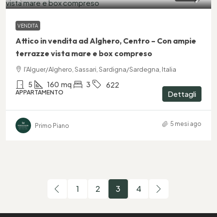
VENDITA
Attico in vendita ad Alghero, Centro – Con ampie
terrazze vista mare e box compreso
l'Alguer/Alghero, Sassari, Sardigna/Sardegna, Italia
5
160
mq
3
622
APPARTAMENTO
Dettagli
5 mesi ago
Primo Piano
1
2
3
4