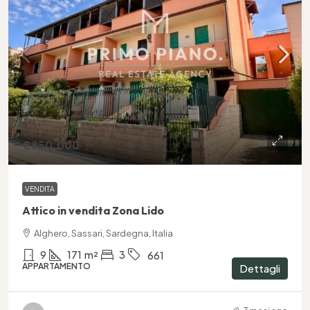
€850.000
VENDITA
Attico in vendita Zona Lido
Alghero, Sassari, Sardegna, Italia
9
171
m²
3
661
APPARTAMENTO
Dettagli