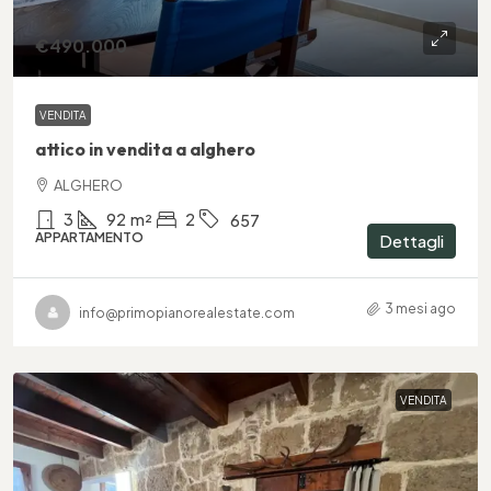
€490.000
VENDITA
attico in vendita a alghero
ALGHERO
3
92
m²
2
657
APPARTAMENTO
Dettagli
3 mesi ago
info@primopianorealestate.com
VENDITA