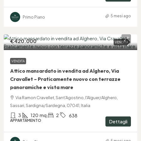
5 mesi ago
Primo Piano
€420.000
VENDITA
VENDITA
Attico mansardato in vendita ad Alghero, Via
Cravallet – Praticamente nuovo con terrazze
panoramiche e vista mare
Via Ramon Cravellet, Sant'Agostino, l'Alguer/Alghero,
Sassari, Sardigna/Sardegna, 07041, Italia
3
120
mq
2
638
APPARTAMENTO
Dettagli
5 mesi ago