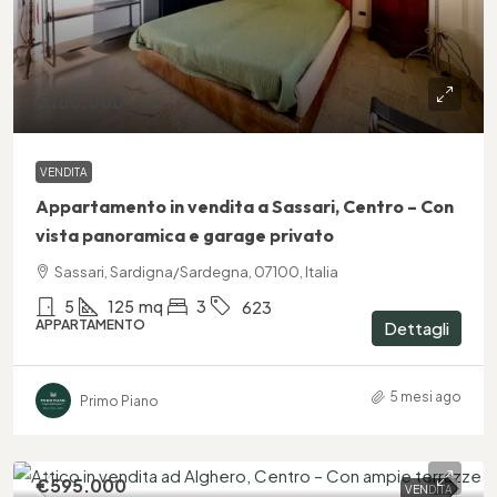
€180.000
VENDITA
Appartamento in vendita a Sassari, Centro – Con
vista panoramica e garage privato
Sassari, Sardigna/Sardegna, 07100, Italia
5
125
mq
3
623
APPARTAMENTO
Dettagli
5 mesi ago
Primo Piano
€595.000
VENDITA