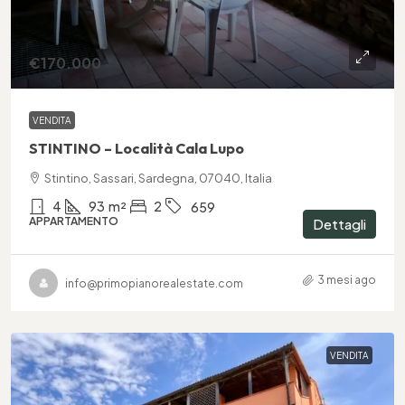
€170.000
VENDITA
STINTINO – Località Cala Lupo
Stintino, Sassari, Sardegna, 07040, Italia
4
93
m²
2
659
APPARTAMENTO
Dettagli
3 mesi ago
info@primopianorealestate.com
VENDITA