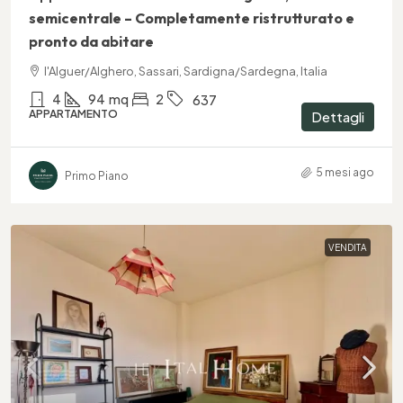
semicentrale – Completamente ristrutturato e
pronto da abitare
l'Alguer/Alghero, Sassari, Sardigna/Sardegna, Italia
4
94
mq
2
637
APPARTAMENTO
Dettagli
5 mesi ago
Primo Piano
VENDITA