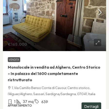
€165.000
VENDITA
Monolocale in vendita ad Alghero, Centro Storico
– In palazzo del 1600 completamente
ristrutturato
1, Via Camillo Benso Conte di Cavour, Centro storico,
l'Alguer/Alghero, Sassari, Sardigna/Sardegna, 07041, Italia
1
37
mq
639
APPARTAMENTO
Dettagli