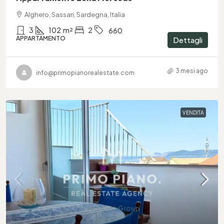
Alghero, Sassari, Sardegna, Italia
3
102
m²
2
660
APPARTAMENTO
Dettagli
3 mesi ago
info@primopianorealestate.com
VENDITA