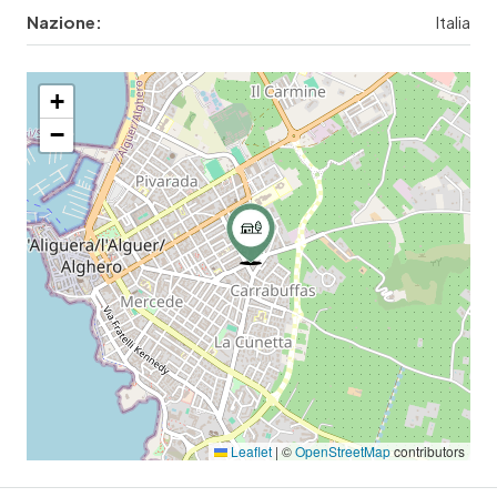
Nazione:
Italia
+
−
Leaflet
|
©
OpenStreetMap
contributors