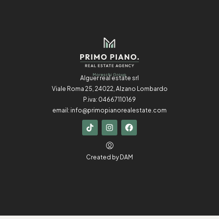
Alguer real estate srl
Viale Roma 25, 24022, Alzano Lombardo
P.iva: 04667110169
email:
info@primopianorealestate.com
Created by
DAM