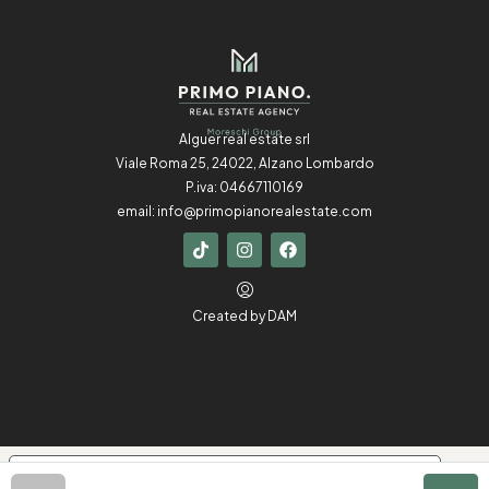
Alguer real estate srl
Viale Roma 25, 24022, Alzano Lombardo
P.iva: 04667110169
email:
info@primopianorealestate.com
Created by
DAM
Le tue preferenze relative alla privacy