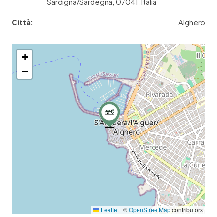
Sardigna/Sardegna, 07041, Italia
Città:
Alghero
+
−
Leaflet
|
©
OpenStreetMap
contributors